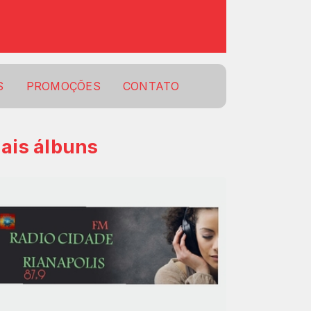
S
PROMOÇÕES
CONTATO
ais álbuns